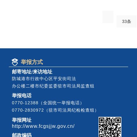
33条
举报方式
邮寄地址/来访地址
防城港市行政中心区平安街司法
办公楼二楼市纪委监委驻市司法局监查组
举报电话
0770-12388（全国统一举报电话）
0770-2830972（驻市司法局纪检检查组）
举报网址
http://www.fcgsjjw.gov.cn/
邮政编码