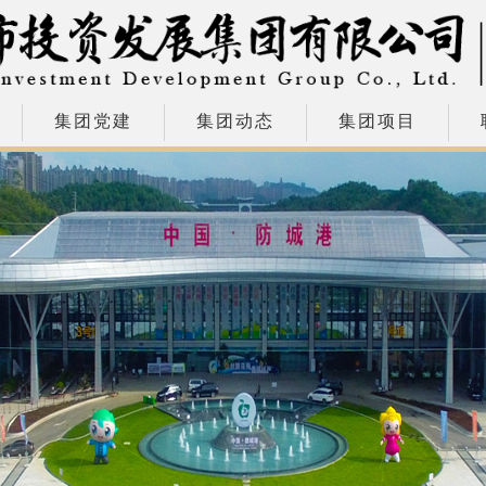
集团党建
集团动态
集团项目