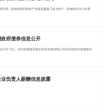
评结果 - 防城港医药制造产业园及配套工程 附件2：防城港市2021年新
增政府债券信息公开
券金额合计9 35亿。其中防城港高新区投资发展有限公司涉及到的专项债相关
企业负责人薪酬信息披露