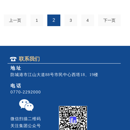
2
上一页
1
3
4
下一页
联系我们
地 址
防城港市江山大道88号市民中心西塔18、19楼
电 话
0770-2292000
微信扫描二维码
关注集团公众号