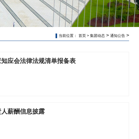
>
>
当前位置：
首页
>
集团动态
通知公告
部应知应会法律法规清单报备表
责人薪酬信息披露