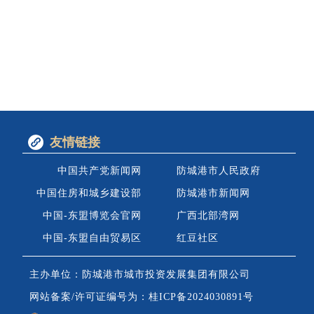
友情链接
中国共产党新闻网
防城港市人民政府
中国住房和城乡建设部
防城港市新闻网
中国-东盟博览会官网
广西北部湾网
中国-东盟自由贸易区
红豆社区
主办单位：防城港市城市投资发展集团有限公司
网站备案/许可证编号为：桂ICP备2024030891号