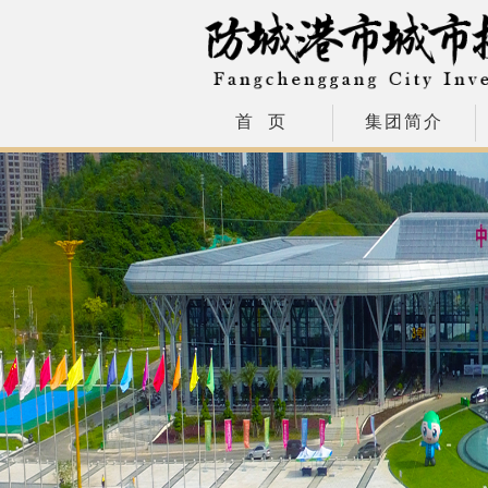
首 页
集团简介