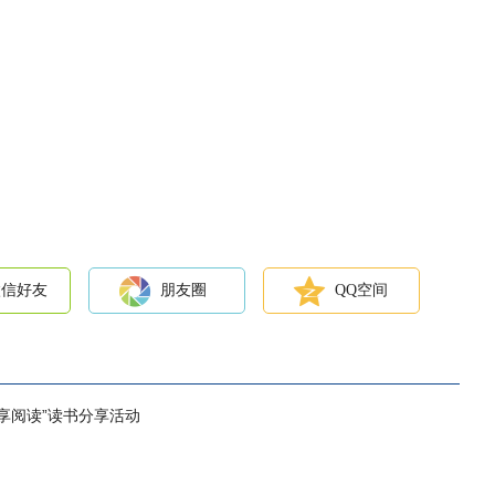
微信好友
朋友圈
QQ空间
悦享阅读”读书分享活动