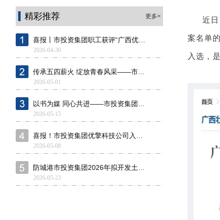
精彩推荐
更多>
近日，
案名单
喜报丨市投资集团职工获评“广西优秀共...
2026-04-30
入选，
传承五四薪火 绽放青春风采——市投资...
2026-05-01
以书为媒 同心共进——市投资集团联合...
2026-05-15
喜报！市投资集团优擎科技公司入选广西...
2026-05-08
防城港市投资集团2026年拟开发土地招商公告
2026-05-23