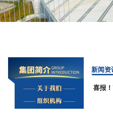
新闻资
喜报！