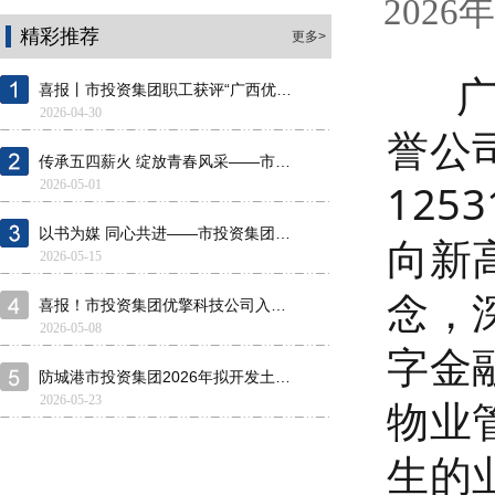
2026年
精彩推荐
更多>
广西
喜报丨市投资集团职工获评“广西优秀共...
2026-04-30
誉公
传承五四薪火 绽放青春风采——市投资...
125
2026-05-01
以书为媒 同心共进——市投资集团联合...
向新
2026-05-15
念，
喜报！市投资集团优擎科技公司入选广西...
2026-05-08
字金
防城港市投资集团2026年拟开发土地招商公告
2026-05-23
物业
生的