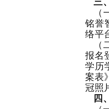
三
（
铭誉
络平
（
报名
学历
案表
冠照
四