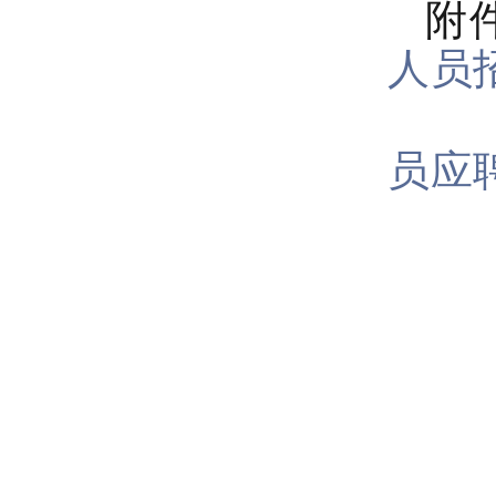
附
人员招
员应聘