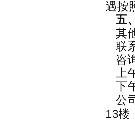
遇按
五
其
联系
咨
上午 
下午 
公
13楼