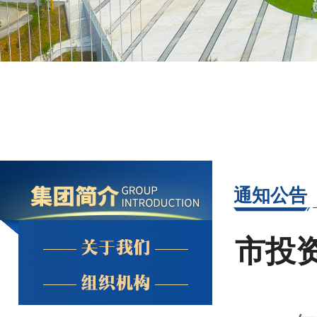
通知公告
市投