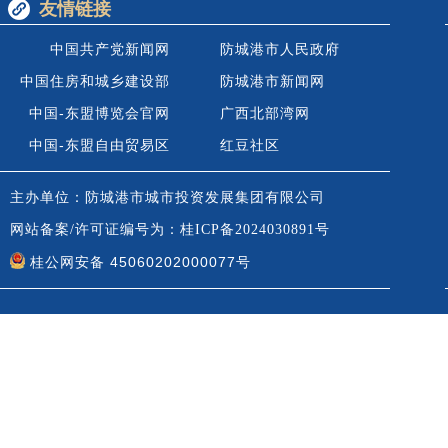
友情链接
中国共产党新闻网
防城港市人民政府
中国住房和城乡建设部
防城港市新闻网
中国-东盟博览会官网
广西北部湾网
中国-东盟自由贸易区
红豆社区
主办单位：防城港市城市投资发展集团有限公司
网站备案/许可证编号为：桂ICP备2024030891号
桂公网安备 45060202000077号