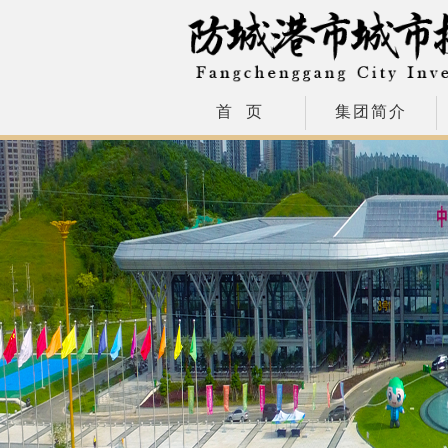
首 页
集团简介