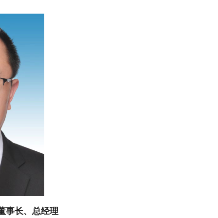
董事长、总经理