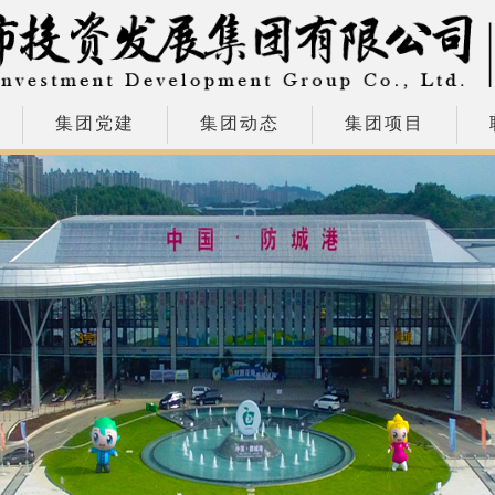
集团党建
集团动态
集团项目