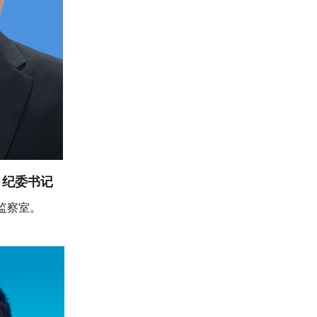
、纪委书记
监察室。