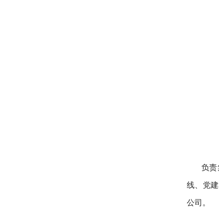
负责
线、党建
公司。