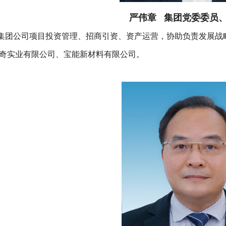
严伟章 集团党委委员
团公司项目投资管理、招商引资、资产运营，协助负责发展战略
奇实业有限公司、宝能新材料有限公司。