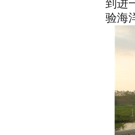
到进
验海