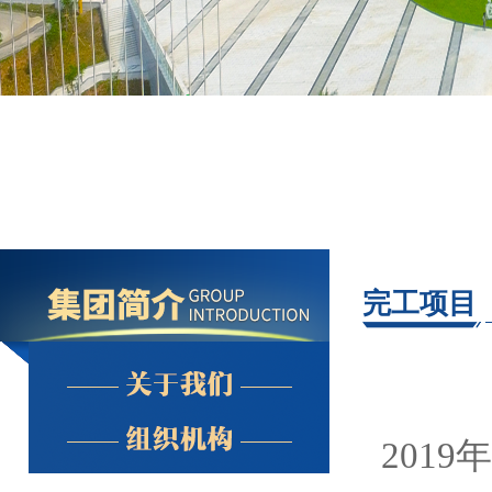
完工项目
2019年