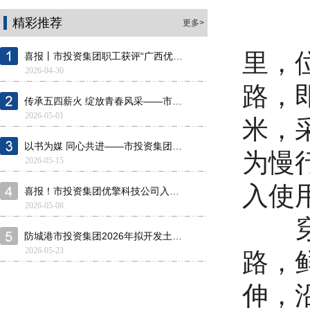
精彩推荐
更多>
里，
喜报丨市投资集团职工获评“广西优秀共...
2026-04-30
路，
传承五四薪火 绽放青春风采——市投资...
2026-05-01
米，
以书为媒 同心共进——市投资集团联合...
为慢
2026-05-15
入使
喜报！市投资集团优擎科技公司入选广西...
2026-05-08
穿行
防城港市投资集团2026年拟开发土地招商公告
2026-05-23
路，
伸，